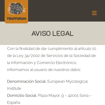
Saltar
al
Togg
contenido
Navig
AVISO LEGAL
TRUFFORUM
SEDES 2026
Con la finalidad de dar cumplimiento al artículo 10
TODO SOBRE LA TRUFA
de la Ley 34/2002 de Servicios de la Sociedad de
la Información y Comercio Electrónico,
ATE
informamos al usuario de nuestros datos:
Español
Denominación Social
: European Mycological
Institute
Domicilio Social
: Plaza Mayor, 9 – 42001 Soria –
España