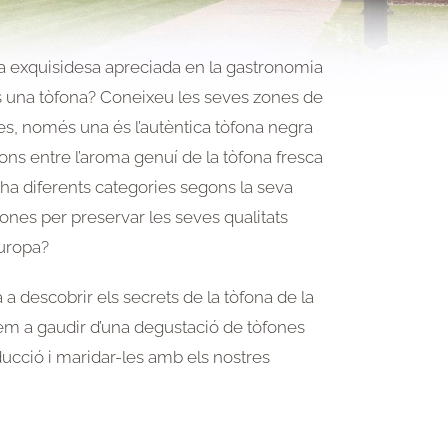
a exquisidesa apreciada en la gastronomia
s una tòfona? Coneixeu les seves zones de
es, només una és l’autèntica tòfona negra
ns entre l’aroma genuí de la tòfona fresca
i ha diferents categories segons la seva
ones per preservar les seves qualitats
Europa?
 a descobrir els secrets de la tòfona de la
dem a gaudir d’una degustació de tòfones
ucció i maridar-les amb els nostres