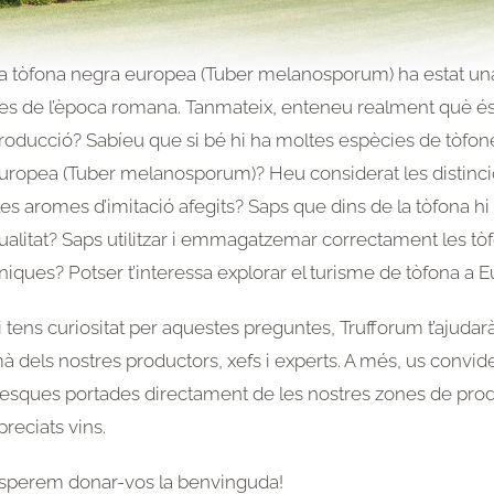
a tòfona negra europea (Tuber melanosporum) ha estat un
es de l’època romana. Tanmateix, enteneu realment què é
roducció? Sabíeu que si bé hi ha moltes espècies de tòfon
uropea (Tuber melanosporum)? Heu considerat les distincio
 les aromes d’imitació afegits? Saps que dins de la tòfona h
ualitat? Saps utilitzar i emmagatzemar correctament les tòf
niques? Potser t’interessa explorar el turisme de tòfona a 
i tens curiositat per aquestes preguntes, Trufforum t’ajudarà
à dels nostres productors, xefs i experts. A més, us convi
resques portades directament de les nostres zones de prod
preciats vins.
sperem donar-vos la benvinguda!