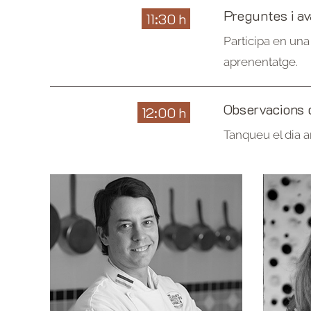
Preguntes i av
11:30 h
Participa en un
aprenentatge.
Observacions 
12:00 h
Tanqueu el dia am