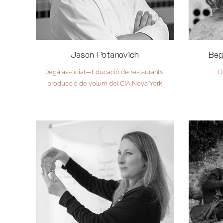
Jason Potanovich
Beg
Degà associat—Educació de restaurants i
D
producció de volum del CIA Nova York