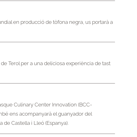
mundial en producció de tòfona negra, us portarà a
 de Terol per a una deliciosa experiència de tast
Basque Culinary Center Innovation (BCC-
 També ens acompanyarà el guanyador del
a de Castella i Lleó (Espanya).