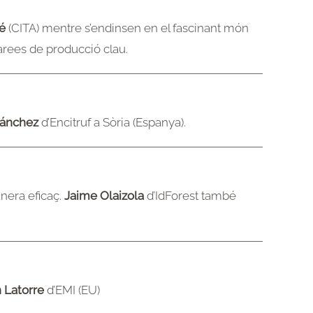
é
(CITA) mentre s’endinsen en el fascinant món
 àrees de producció clau.
Sánchez
d’Encitruf a Sòria (Espanya).
anera eficaç.
Jaime Olaizola
d’IdForest també
 Latorre
d’EMI (EU)