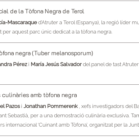
ial de la Tòfona Negra de Terol
rcía-Mascaraque
d’Atruter a Terol (Espanya), la regió líder 
t per aquest parc únic dedicat a la tòfona negra.
 tòfona negra (Tuber melanosporum)
andra Pérez
i
María Jesús Salvador
del panel de tast Atruter
 culinàries amb tòfona negra
el Pazos
i
Jonathan Pommerenk
, xefs investigadors del 
ant Sebastià, per a una demostració culinària exclusiva.
s internacional ‘Cuinant amb Tòfona’, organitzat per la Junt