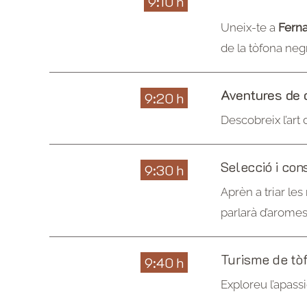
9:10 h
Uneix-te a
Fern
de la tòfona negr
Aventures de 
9:20 h
Descobreix l’art
Selecció i con
9:30 h
Aprèn a triar les
parlarà d’aromes 
Turisme de tò
9:40 h
Exploreu l’apas