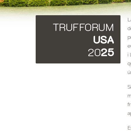
L
TRUFFORUM
d
USA
p
e
20
25
i
q
ú
S
m
f
a
E