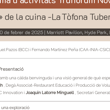
 de la cuina -La
Tòfona Tube
10 de febrer de 2025 | Marriott Pavilion, Hyde Park,
huel Pazos (BCC) i Fernando Martínez Peña (CAA-INIA-CSIC)
Presentació
amb una càlida benvinguda i una visió general de què espe
ch
, Degà Associat-Restaurant Educació i Producció de Vol
C Innovation i
Joaquin Latorre Minguell
, Secretari General
: una exploració