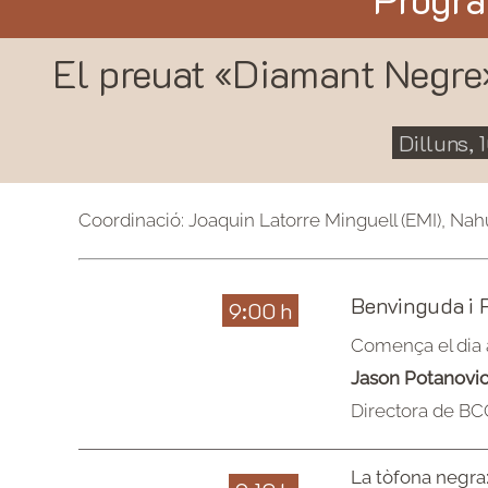
El preuat «Diamant Negre»
Dilluns, 
Coordinació: Joaquin Latorre Minguell (EMI), Na
Benvinguda i 
9:00 h
Comença el dia 
Jason Potanovi
Directora de BC
La tòfona negra