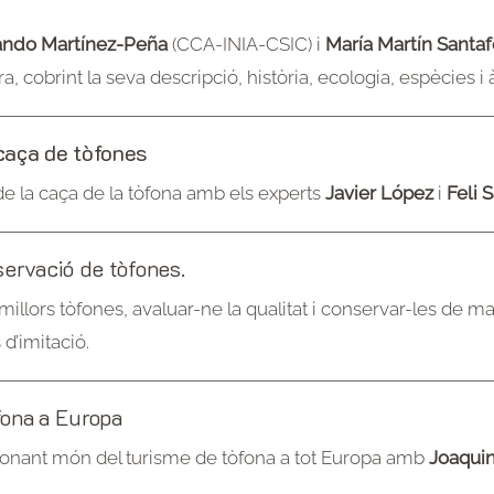
ando Martínez-Peña
(CCA-INIA-CSIC) i
María Martín Santaf
a, cobrint la seva descripció, història, ecologia, espècies i
caça de tòfones
 de la caça de la tòfona amb els experts
Javier López
i
Feli 
servació de tòfones.
 millors tòfones, avaluar-ne la qualitat i conservar-les de m
d’imitació.
fona a Europa
sionant món del turisme de tòfona a tot Europa amb
Joaquin