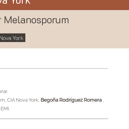
r Melanosporum
 Nova York
rar.
um, CIA Nova York,
Begoña Rodríguez Romera
,
 EMI.