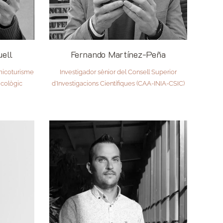
uell
Fernando Martínez-Peña
 micoturisme
Investigador sènior del Consell Superior
Micològic
d’Investigacions Científiques (CAA-INIA-CSIC)