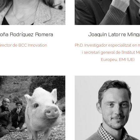
oña Rodríguez Romera
Joaquin Latorre Ming
irector de BCC Innovation
Ph.D. Investigador especialitzat en
i secretari general de l’Institut 
Europeu, EMI (UE).