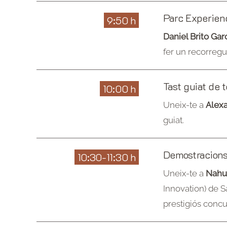
Parc Experienc
9:50 h
Daniel Brito Ga
fer un recorregu
Tast guiat de
10:00 h
Uneix-te a
Alex
guiat.
Demostracions
10:30-11:30 h
Uneix-te a
Nahu
Innovation) de S
prestigiós concur