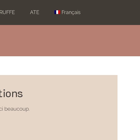
TRUFFE
ATE
Français
tions
ci beaucoup.