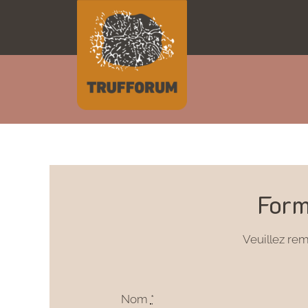
Skip
to
content
Form
Veuillez re
Nom
*