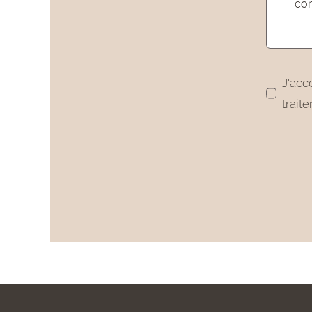
J'acc
trait